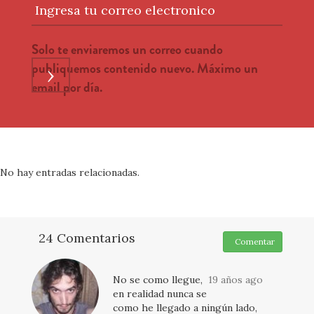
Ingresa tu correo electronico
Solo te enviaremos un correo cuando
publiquemos contenido nuevo. Máximo un
›
email por día.
No hay entradas relacionadas.
24 Comentarios
Comentar
No se como llegue,
19 años ago
en realidad nunca se
como he llegado a ningún lado,