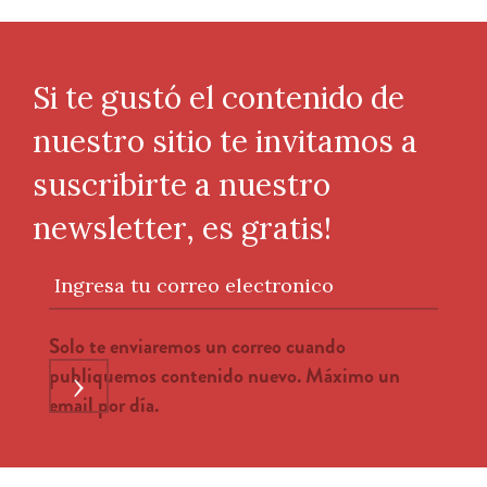
Si te gustó el contenido de
nuestro sitio te invitamos a
suscribirte a nuestro
newsletter, es gratis!
Ingresa tu correo electronico
Solo te enviaremos un correo cuando
publiquemos contenido nuevo. Máximo un
›
email por día.