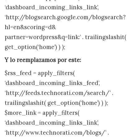
‘dashboard_incoming_links_link’,
‘http://blogsearch.google.com/blogsearch?
hl=en&scoring=d&
partner=wordpress&q=link:’ . trailingslashit(
get_option(‘home’) ) );
Y lo reemplazamos por este:
$rss_feed = apply_filters(
‘dashboard_incoming_links_feed’,
‘http://feeds.technorati.com/search/’ .
trailingslashit( get_option(‘home’) ) );
$more_link = apply_filters(
‘dashboard_incoming_links_link’,
‘http://www.technorati.com/blogs/’ .