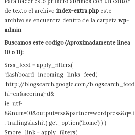
Para hacer esto primero abrimos con un editor
de texto el archivo
index-extra.php
este
archivo se encuentra dentro de la carpeta
wp-
admin
Buscamos este codigo (Aproximadamente línea
10 o 11):
$rss_feed = apply_filters(
‘dashboard_incoming_links_feed’,
‘http://blogsearch.google.com/blogsearch_feed
hl=en&scoring=d&
ie=utf-
8&num=10&output=rss&partner=wordpress&q=lin
. trailingslashit( get_option(‘home’) ) );
$more_link = apply_filters(