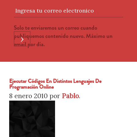
Ingresa tu correo electronico
Solo te enviaremos un correo cuando
publiquemos contenido nuevo. Máximo un
›
email por día.
Ejecutar Códigos En Distintos Lenguajes De
Programación Online
8 enero 2010
por
Pablo
.