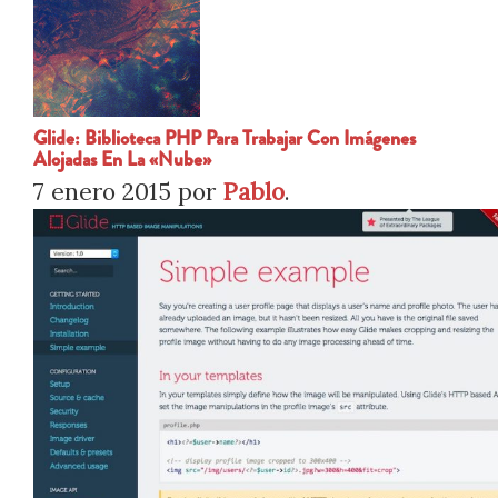
Glide: Biblioteca PHP Para Trabajar Con Imágenes
Alojadas En La «nube»
7 enero 2015
por
Pablo
.