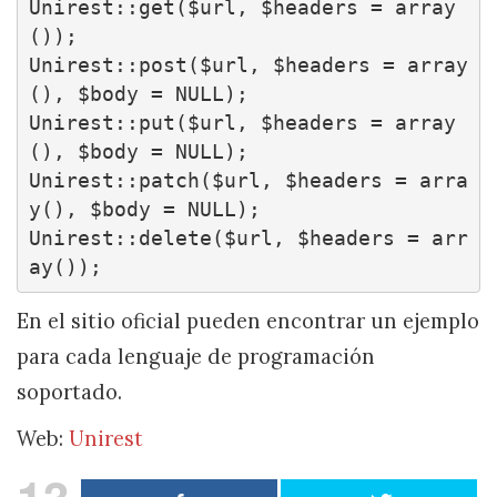
Unirest::get($url, $headers = array
());

Unirest::post($url, $headers = array
(), $body = NULL);

Unirest::put($url, $headers = array
(), $body = NULL);

Unirest::patch($url, $headers = arra
y(), $body = NULL);

Unirest::delete($url, $headers = arr
ay());
En el sitio oficial pueden encontrar un ejemplo
para cada lenguaje de programación
soportado.
Web:
Unirest