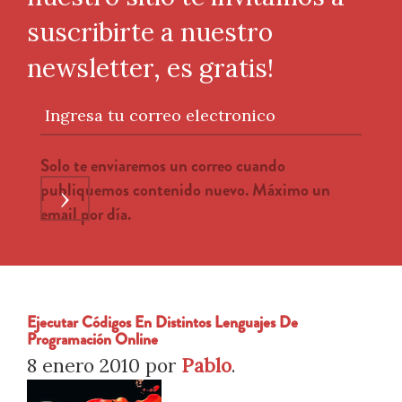
suscribirte a nuestro
newsletter, es gratis!
Ingresa tu correo electronico
Solo te enviaremos un correo cuando
publiquemos contenido nuevo. Máximo un
›
email por día.
Ejecutar Códigos En Distintos Lenguajes De
Programación Online
8 enero 2010
por
Pablo
.