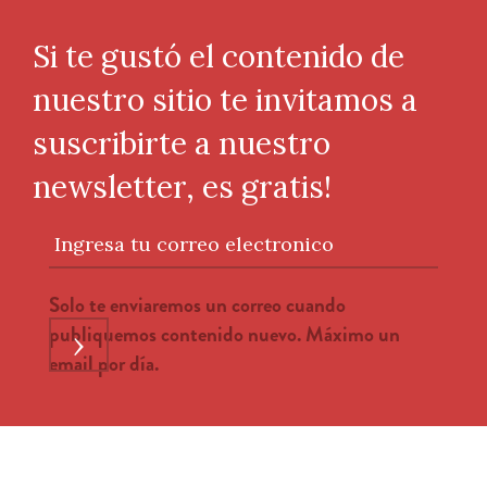
Si te gustó el contenido de
nuestro sitio te invitamos a
suscribirte a nuestro
newsletter, es gratis!
Ingresa tu correo electronico
Solo te enviaremos un correo cuando
publiquemos contenido nuevo. Máximo un
›
email por día.