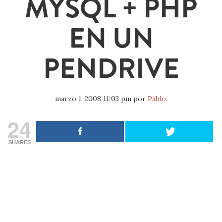
MYSQL + PHP
EN UN
PENDRIVE
marzo 1, 2008 11:03 pm
por
Pablo
.
24
SHARES