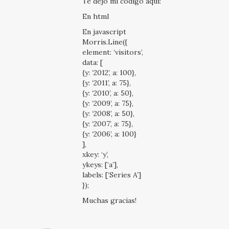
Te dejo mi código aquí:
En html
En javascript
Morris.Line({
element: ‘visitors’,
data: [
{y: ‘2012’, a: 100},
{y: ‘2011’, a: 75},
{y: ‘2010’, a: 50},
{y: ‘2009’, a: 75},
{y: ‘2008’, a: 50},
{y: ‘2007’, a: 75},
{y: ‘2006’, a: 100}
],
xkey: ‘y’,
ykeys: [‘a’],
labels: [‘Series A’]
});
Muchas gracias!