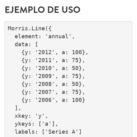
EJEMPLO DE USO
Morris.Line({

  element: 'annual',

  data: [

    {y: '2012', a: 100},

    {y: '2011', a: 75},

    {y: '2010', a: 50},

    {y: '2009', a: 75},

    {y: '2008', a: 50},

    {y: '2007', a: 75},

    {y: '2006', a: 100}

  ],

  xkey: 'y',

  ykeys: ['a'],

  labels: ['Series A']
