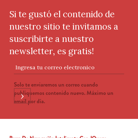
Si te gustó el contenido de
nuestro sitio te invitamos a
suscribirte a nuestro
newsletter, es gratis!
Ingresa tu correo electronico
Solo te enviaremos un correo cuando
publiquemos contenido nuevo. Máximo un
›
email por día.