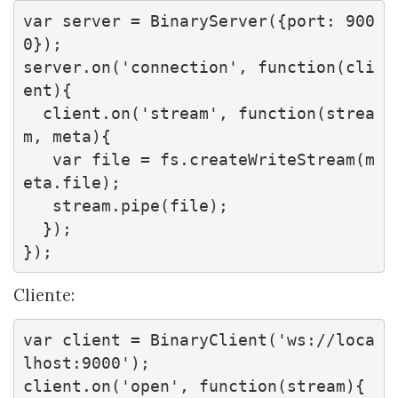
var server = BinaryServer({port: 900
0});

server.on('connection', function(cli
ent){

  client.on('stream', function(strea
m, meta){

   var file = fs.createWriteStream(m
eta.file);

   stream.pipe(file);

  });

});
Cliente:
var client = BinaryClient('ws://loca
lhost:9000');

client.on('open', function(stream){
