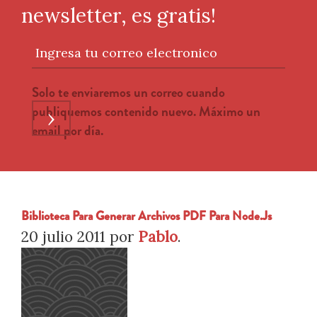
newsletter, es gratis!
Ingresa tu correo electronico
Solo te enviaremos un correo cuando
publiquemos contenido nuevo. Máximo un
›
email por día.
Biblioteca Para Generar Archivos PDF Para Node.js
20 julio 2011
por
Pablo
.