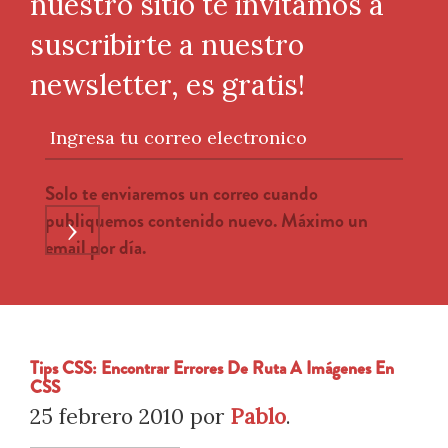
nuestro sitio te invitamos a
suscribirte a nuestro
newsletter, es gratis!
Ingresa tu correo electronico
Solo te enviaremos un correo cuando
publiquemos contenido nuevo. Máximo un
›
email por día.
Tips CSS: Encontrar Errores De Ruta A Imágenes En
CSS
25 febrero 2010
por
Pablo
.