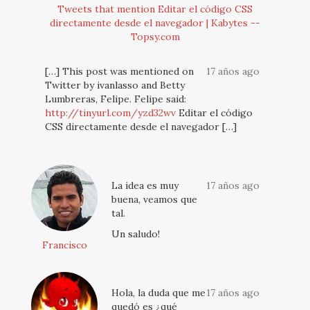
Tweets that mention Editar el código CSS
directamente desde el navegador | Kabytes --
Topsy.com
[…] This post was mentioned on
17 años ago
Twitter by ivanlasso and Betty
Lumbreras, Felipe. Felipe said:
http://tinyurl.com/yzd32wv
Editar el código
CSS directamente desde el navegador […]
La idea es muy
17 años ago
buena, veamos que
tal.
Un saludo!
Francisco
Hola, la duda que me
17 años ago
quedó es ¿qué