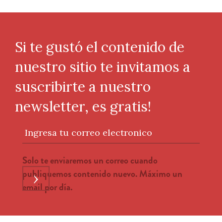
Si te gustó el contenido de
nuestro sitio te invitamos a
suscribirte a nuestro
newsletter, es gratis!
Ingresa tu correo electronico
Solo te enviaremos un correo cuando
publiquemos contenido nuevo. Máximo un
›
email por día.