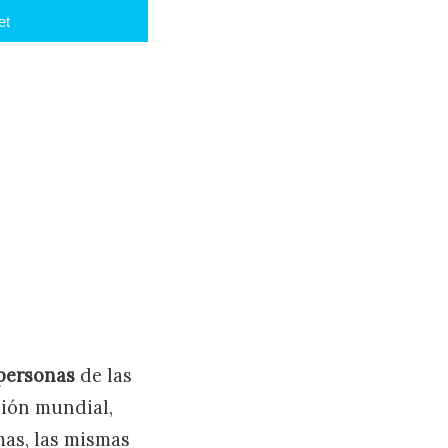
et
 personas
de las
ción mundial,
mas, las mismas