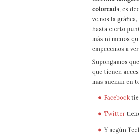
coloread
a, es de
vemos la gráfica
hasta cierto pun
más ni menos que
empecemos a ver 
Supongamos que d
que tienen acceso
mas suenan en t
Facebook
tie
Twitter
tien
Y según Tech