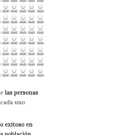
ue
las personas
, cada uno
o exitoso en
la población