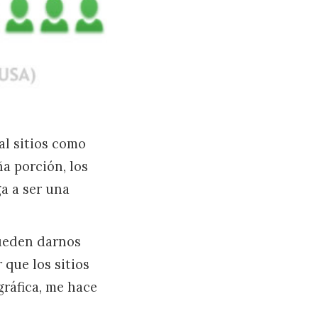
al sitios como
a porción, los
a a ser una
pueden darnos
que los sitios
ráfica, me hace