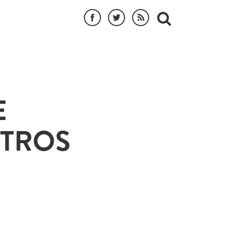
E
STROS