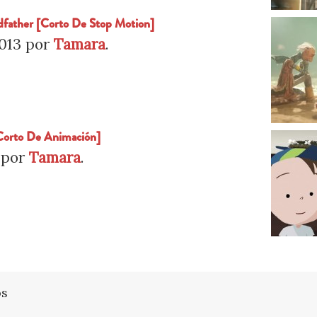
father [Corto De Stop Motion]
013
por
Tamara
.
Corto De Animación]
por
Tamara
.
os