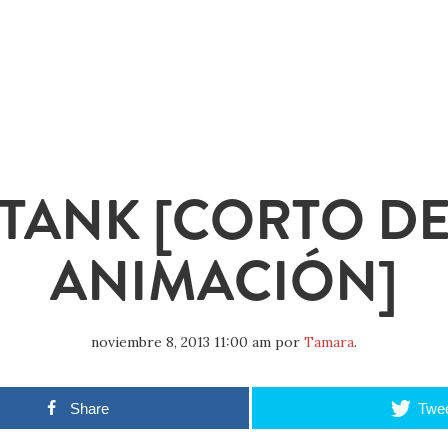
TANK [CORTO D
ANIMACIÓN]
noviembre 8, 2013 11:00 am
por
Tamara
.
Share
Twe