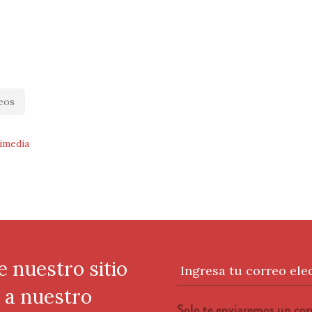
eos
imedia
e nuestro sitio
Ingresa tu correo ele
e a nuestro
Solo te enviaremos un co