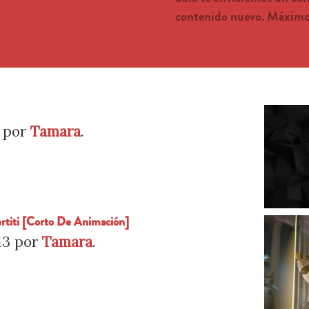
contenido nuevo. Máximo 
por
Tamara
.
titi [Corto De Animación]
13
por
Tamara
.