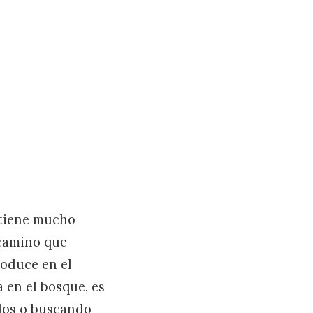
 tiene mucho
 camino que
roduce en el
 en el bosque, es
olos o buscando