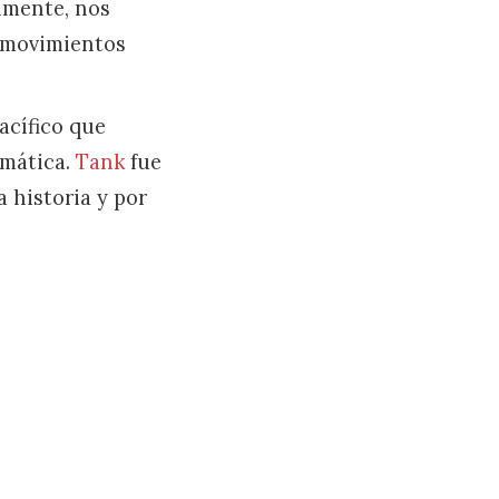
lmente, nos
y movimientos
acífico que
omática.
Tank
fue
a historia y por