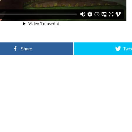
Share
Twe