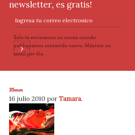
newsletter, es gratis!
Ingresa tu correo electronico
Solo te enviaremos un correo cuando
publiquemos contenido nuevo. Máximo un
›
email por día.
35mm
16 julio 2010
por
Tamara
.