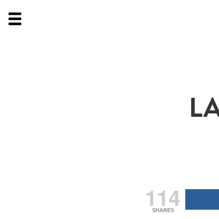
L
114
SHARES