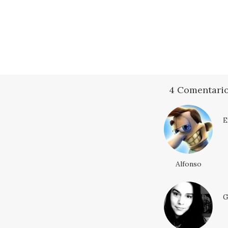
4 Comentari
E
Alfonso
G