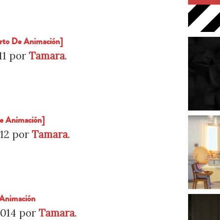
rto De Animación]
11
por
Tamara
.
e Animación]
12
por
Tamara
.
Animación
2014
por
Tamara
.