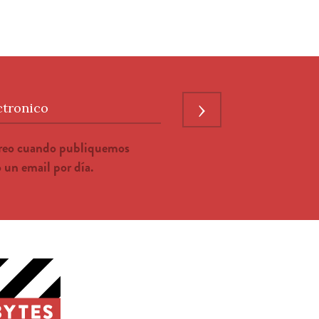
›
ctronico
rreo cuando publiquemos
un email por día.