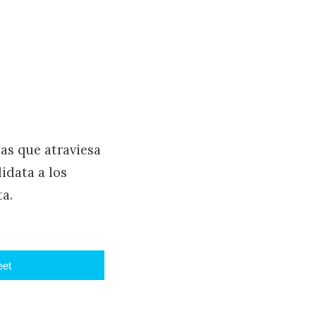
as que atraviesa
idata a los
a.
et