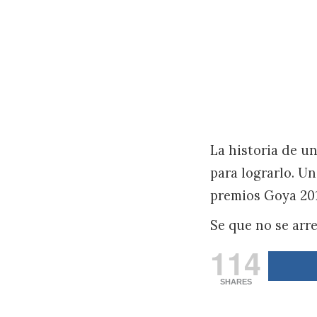
La historia de u
para lograrlo. U
premios Goya 201
Se que no se arr
114
SHARES