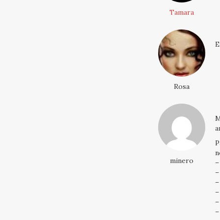
Tamara
E
Rosa
M
a
P
n
minero
–
–
–
–
–
–