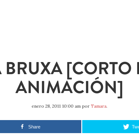
A BRUXA [CORTO 
ANIMACIÓN]
enero 28, 2011 10:00 am
por
Tamara
.
Share
Twe