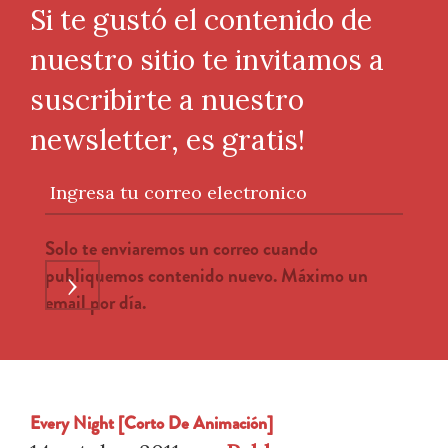
Si te gustó el contenido de
nuestro sitio te invitamos a
suscribirte a nuestro
newsletter, es gratis!
Ingresa tu correo electronico
Solo te enviaremos un correo cuando
publiquemos contenido nuevo. Máximo un
›
email por día.
Every Night [Corto De Animación]