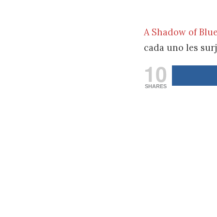
A Shadow of Blu
cada uno les sur
10
SHARES