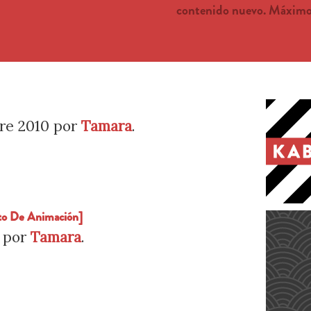
contenido nuevo. Máximo 
re 2010
por
Tamara
.
to De Animación]
por
Tamara
.