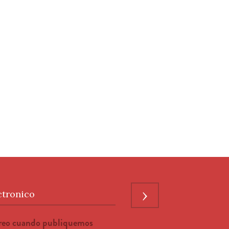
›
ctronico
rreo cuando publiquemos