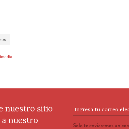
eos
imedia
e nuestro sitio
Ingresa tu correo ele
e a nuestro
Solo te enviaremos un co