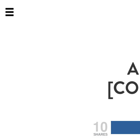
A
[CO
10
SHARES