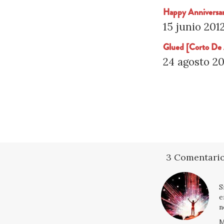
Happy Anniversa
15 junio 201
Glued [Corto De
24 agosto 20
3 Comentari
S
e
n
M