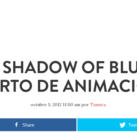
 SHADOW OF BL
RTO DE ANIMAC
octubre 5, 2012 11:00 am
por
Tamara
.
Share
Twe