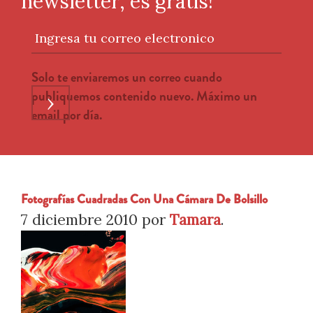
newsletter, es gratis!
Ingresa tu correo electronico
Solo te enviaremos un correo cuando
publiquemos contenido nuevo. Máximo un
›
email por día.
Fotografías Cuadradas Con Una Cámara De Bolsillo
7 diciembre 2010
por
Tamara
.