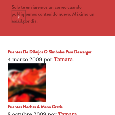
Solo te enviaremos un correo cuando
publiquemos contenido nuevo. Máximo un
›
email por día.
Fuentes De Dibujos O Símbolos Para Descargar
4 marzo 2009
por
Tamara
.
Fuentes Hechas A Mano Gratis
8 octubre 2009
por
Tamara
.