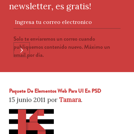
newsletter, es gratis!
Ingresa tu correo electronico
Solo te enviaremos un correo cuando
publiquemos contenido nuevo. Máximo un
›
email por día.
Paquete De Elementos Web Para UI En PSD
15 junio 2011
por
Tamara
.