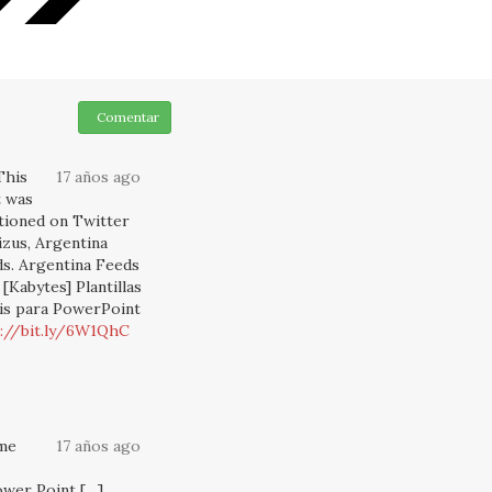
Comentar
This
17 años ago
 was
ioned on Twitter
izus, Argentina
s. Argentina Feeds
: [Kabytes] Plantillas
is para PowerPoint
://bit.ly/6W1QhC
 me
17 años ago
ower Point […]