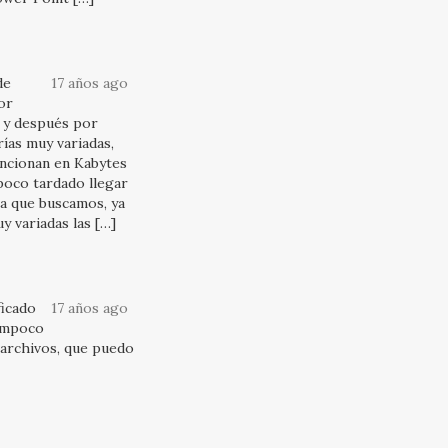
de
17 años ago
or
 y después por
ías muy variadas,
ncionan en Kabytes
poco tardado llegar
lla que buscamos, ya
y variadas las […]
ficado
17 años ago
tampoco
 archivos, que puedo