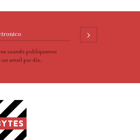
›
ctronico
rreo cuando publiquemos
un email por día.