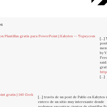
os
n Plantillas gratis para PowerPoint | Kabytes -- Topsy.com
[…] 
post
ment
by Y
Feed
said
grat
http
[…]
int gratis | 140 Geek
[…] través de un post de Pablo en Kabytes
entero de un sitio muy interesante donde
podemos encontrar cientos de plantillas P