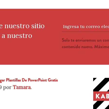
e nuestro sitio
Ingresa tu correo ele
e a nuestro
Solo te enviaremos un co
contenido nuevo. Máximo 
rgar Plantillas De PowerPoint Gratis
9
por
Tamara
.