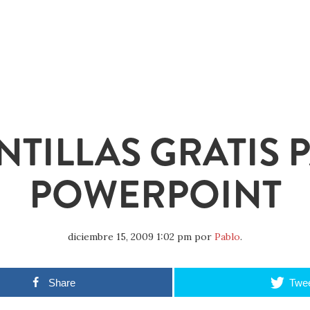
NTILLAS GRATIS 
POWERPOINT
diciembre 15, 2009 1:02 pm
por
Pablo
.
Share
Twe