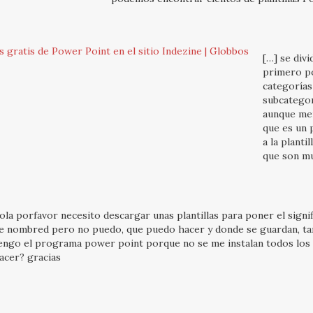
s gratis de Power Point en el sitio Indezine | Globbos
[…] se divi
primero p
categorías
subcategor
aunque me
que es un 
a la planti
que son mu
ola porfavor necesito descargar unas plantillas para poner el signi
e nombred pero no puedo, que puedo hacer y donde se guardan, 
engo el programa power point porque no se me instalan todos los
acer? gracias