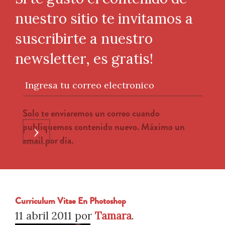
nuestro sitio te invitamos a
suscribirte a nuestro
newsletter, es gratis!
Ingresa tu correo electronico
Solo te enviaremos un correo cuando
publiquemos contenido nuevo. Máximo un
›
email por día.
Curriculum Vitae En Photoshop
11 abril 2011
por
Tamara
.