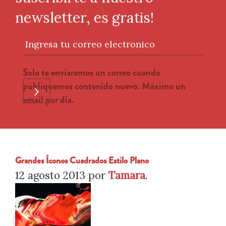
newsletter, es gratis!
Ingresa tu correo electronico
Solo te enviaremos un correo cuando
publiquemos contenido nuevo. Máximo un
›
email por día.
Grandes Íconos Cuadrados Estilo Plano
12 agosto 2013
por
Tamara
.