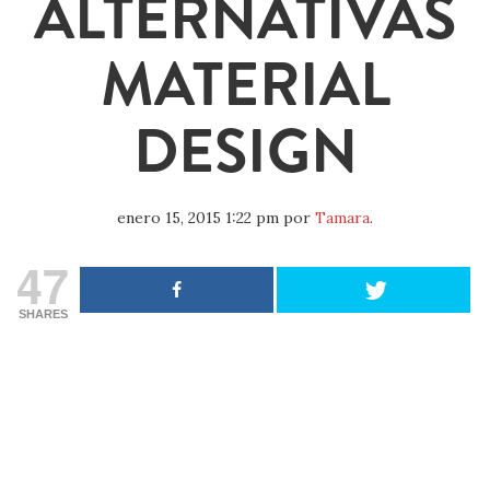
ALTERNATIVAS
MATERIAL
DESIGN
enero 15, 2015 1:22 pm
por
Tamara
.
47
SHARES