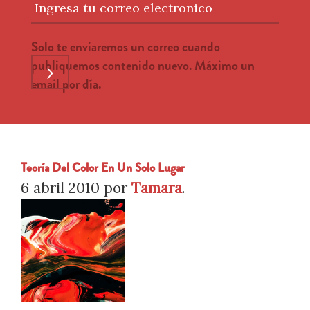
Ingresa tu correo electronico
Solo te enviaremos un correo cuando
publiquemos contenido nuevo. Máximo un
›
email por día.
Teoría Del Color En Un Solo Lugar
6 abril 2010
por
Tamara
.