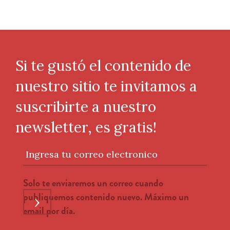
Si te gustó el contenido de
nuestro sitio te invitamos a
suscribirte a nuestro
newsletter, es gratis!
Ingresa tu correo electronico
Solo te enviaremos un correo cuando
publiquemos contenido nuevo. Máximo un
›
email por día.