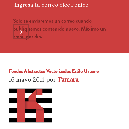
Ingresa tu correo electronico
Solo te enviaremos un correo cuando
publiquemos contenido nuevo. Máximo un
›
email por día.
Fondos Abstractos Vectorizados Estilo Urbano
16 mayo 2011
por
Tamara
.