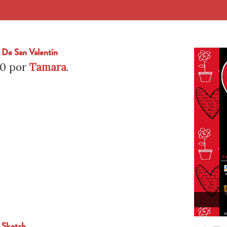
 De San Valentín
10
por
Tamara
.
s Sketch