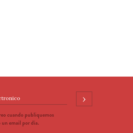
›
ctronico
rreo cuando publiquemos
un email por día.