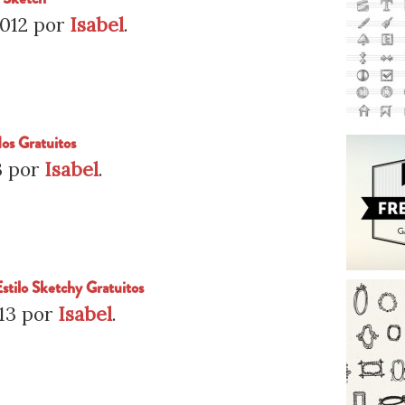
2012
por
Isabel
.
os Gratuitos
3
por
Isabel
.
stilo Sketchy Gratuitos
13
por
Isabel
.