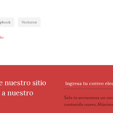
apbook
Vectores
ño
e nuestro sitio
Ingresa tu correo ele
e a nuestro
Solo te enviaremos un co
contenido nuevo. Máximo 