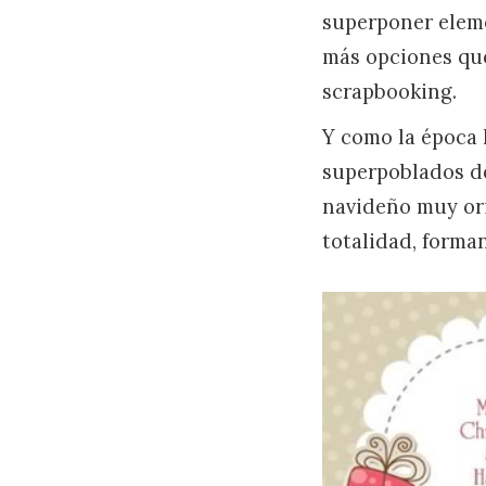
superponer eleme
más opciones que
scrapbooking.
Y como la época 
superpoblados de
navideño muy ori
totalidad, forma