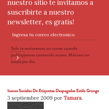
nuestro sitio te invitamos a
suscribirte a nuestro
newsletter, es gratis!
Ingresa tu correo electronico
Solo te enviaremos un correo cuando
publiquemos contenido nuevo. Máximo un
›
email por día.
Iconos Sociales De Etiquetas Despegadas Estilo Grunge
3 septiembre 2009
por
Tamara
.