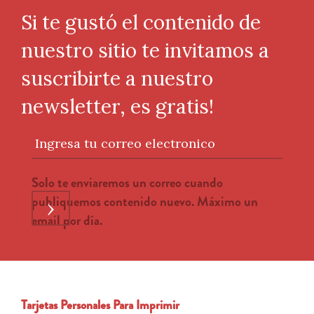
Si te gustó el contenido de
nuestro sitio te invitamos a
suscribirte a nuestro
newsletter, es gratis!
Ingresa tu correo electronico
Solo te enviaremos un correo cuando
publiquemos contenido nuevo. Máximo un
›
email por día.
Tarjetas Personales Para Imprimir