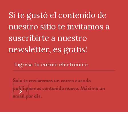
Si te gustó el contenido de
nuestro sitio te invitamos a
suscribirte a nuestro
newsletter, es gratis!
Ingresa tu correo electronico
Solo te enviaremos un correo cuando
publiquemos contenido nuevo. Máximo un
›
email por día.