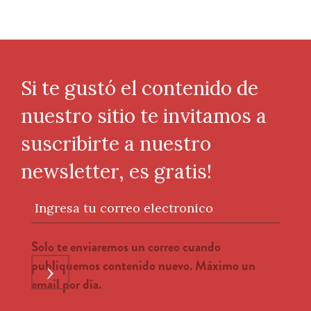
Si te gustó el contenido de
nuestro sitio te invitamos a
suscribirte a nuestro
newsletter, es gratis!
Ingresa tu correo electronico
Solo te enviaremos un correo cuando
publiquemos contenido nuevo. Máximo un
›
email por día.