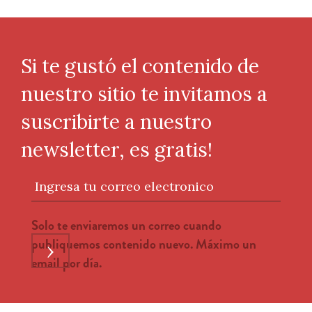
Si te gustó el contenido de
nuestro sitio te invitamos a
suscribirte a nuestro
newsletter, es gratis!
Ingresa tu correo electronico
Solo te enviaremos un correo cuando
publiquemos contenido nuevo. Máximo un
›
email por día.