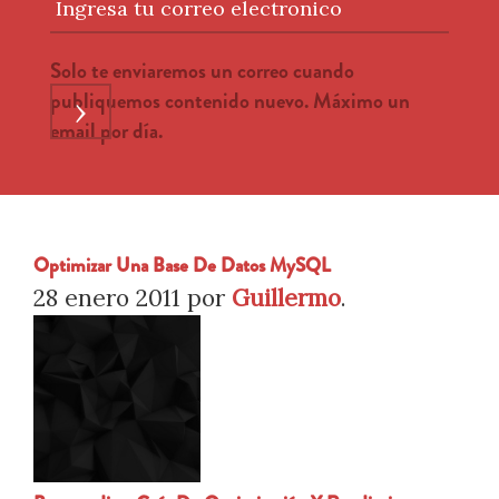
Ingresa tu correo electronico
Solo te enviaremos un correo cuando
publiquemos contenido nuevo. Máximo un
›
email por día.
Optimizar Una Base De Datos MySQL
28 enero 2011
por
Guillermo
.