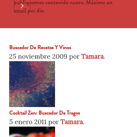
publiquemos contenido nuevo. Máximo un
›
email por día.
Buscador De Recetas Y Vinos
25 noviembre 2009
por
Tamara
.
Cocktail Zen: Buscador De Tragos
5 enero 2011
por
Tamara
.