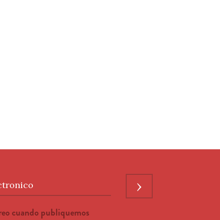
›
ctronico
rreo cuando publiquemos