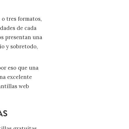
 o tres formatos,
sidades de cada
os presentan una
io y sobretodo,
 por eso que una
una excelente
antillas web
AS
llas gratuitas.