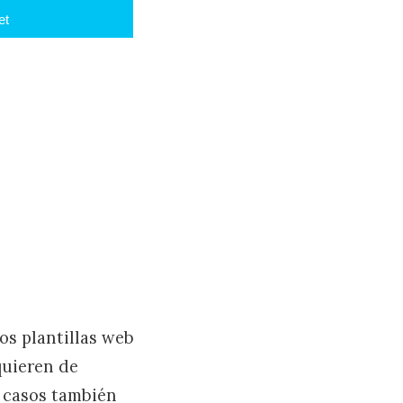
et
os plantillas web
quieren de
 casos también