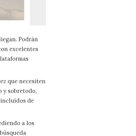
pliegan. Podrán
 con excelentes
plataformas
vez que necesiten
 y sobretodo,
 incluídos de
ediendo a los
r búsqueda