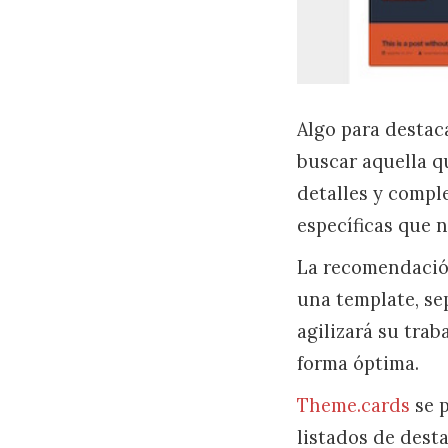
Algo para destaca
buscar aquella q
detalles y compl
específicas que 
La recomendación
una template, se
agilizará su tra
forma óptima.
Theme.cards
se p
listados de dest