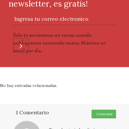
newsletter, es gratis!
Ingresa tu correo electronico
Solo te enviaremos un correo cuando
publiquemos contenido nuevo. Máximo un
›
email por día.
No hay entradas relacionadas.
1 Comentario
Comentar