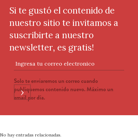
Si te gustó el contenido de
nuestro sitio te invitamos a
suscribirte a nuestro
newsletter, es gratis!
Ingresa tu correo electronico
Solo te enviaremos un correo cuando
publiquemos contenido nuevo. Máximo un
›
email por día.
No hay entradas relacionadas.