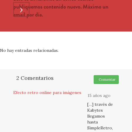
publiquemos contenido nuevo. Máximo un
›
email por día.
No hay entradas relacionadas.
2 Comentarios
Comentar
Efecto retro online para imágenes
15 años ago
[…] través de
Kabytes
llegamos
hasta
SimpleRetro,