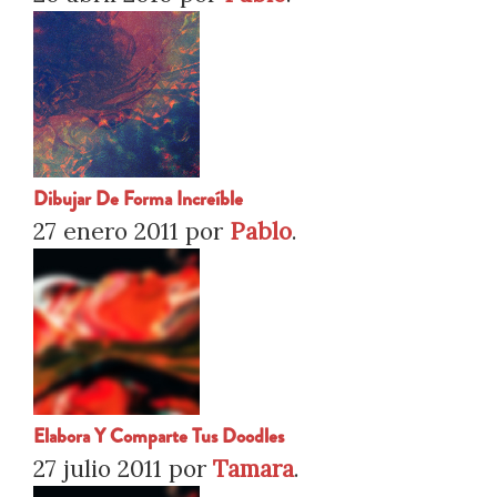
Dibujar De Forma Increíble
27 enero 2011
por
Pablo
.
Elabora Y Comparte Tus Doodles
27 julio 2011
por
Tamara
.