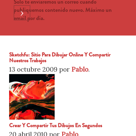
Solo te enviaremos un correo cuando
publiquemos contenido nuevo. Máximo un
›
email por día.
Sketchfu: Sitio Para Dibujar Online Y Compartir
Nuestros Trabajos
13 octubre 2009
por
Pablo
.
Crear Y Compartir Tus Dibujos En Segundos
20 abril 2010
por
Pablo
.