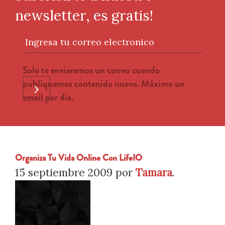
newsletter, es gratis!
Ingresa tu correo electronico
Solo te enviaremos un correo cuando
publiquemos contenido nuevo. Máximo un
›
email por día.
Organiza Tu Vida Online Con LifeIO
15 septiembre 2009
por
Tamara
.