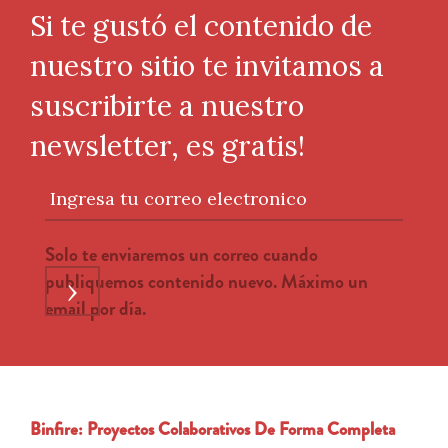
Si te gustó el contenido de
nuestro sitio te invitamos a
suscribirte a nuestro
newsletter, es gratis!
Ingresa tu correo electronico
Solo te enviaremos un correo cuando
publiquemos contenido nuevo. Máximo un
›
email por día.
Binfire: Proyectos Colaborativos De Forma Completa