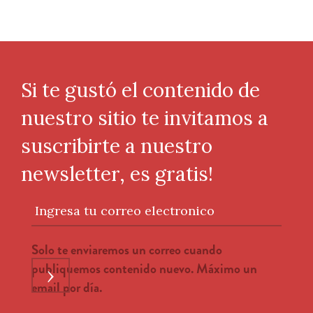
Si te gustó el contenido de
nuestro sitio te invitamos a
suscribirte a nuestro
newsletter, es gratis!
Ingresa tu correo electronico
Solo te enviaremos un correo cuando
publiquemos contenido nuevo. Máximo un
›
email por día.