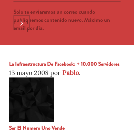
Solo te enviaremos un correo cuando
publiquemos contenido nuevo. Máximo un
›
email por día.
La Infraestructura De Facebook: + 10.000 Servidores
13 mayo 2008
por
Pablo
.
Ser El Numero Uno Vende