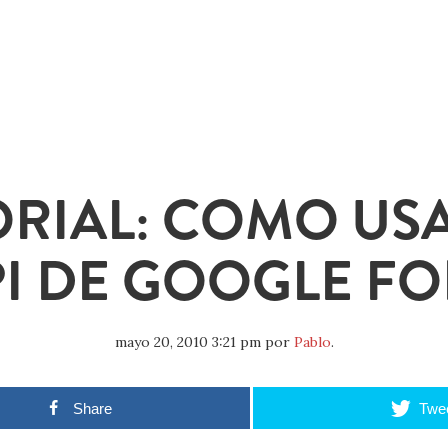
ORIAL: COMO USA
I DE GOOGLE F
mayo 20, 2010 3:21 pm
por
Pablo
.
Share
Twe