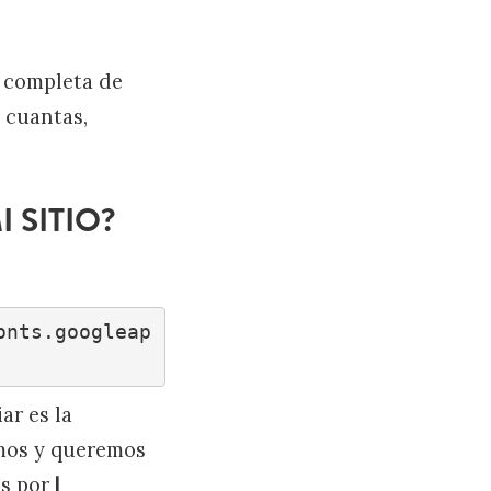
a completa de
s cuantas,
 SITIO?
onts.googleap
ar es la
eamos y queremos
os por
|