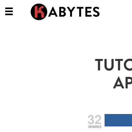
TUT
AP
32
SHARES