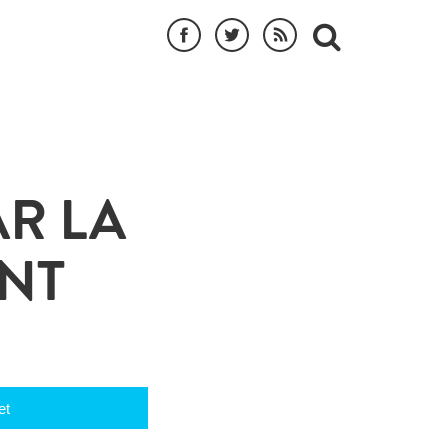
R LA
ONT
et