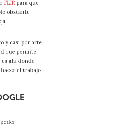
mo
FLIR
para que
 No obstante
eja
 y casi por arte
ad que permite
Y es ahi donde
hacer el trabajo
GOOGLE
 poder