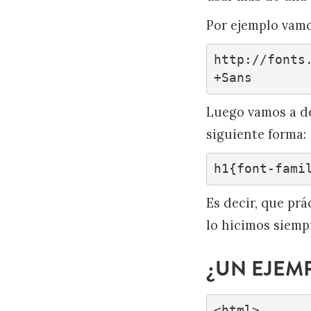
Por ejemplo vamos
http://fonts
+Sans
Luego vamos a def
siguiente forma:
h1{font-fami
Es decir, que pr
lo hicimos siemp
¿UN EJEM
<html>
