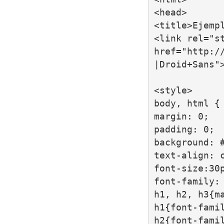
<head>

<title>Ejempl
<link rel="st
href="http:/
|Droid+Sans">
<style>

body, html {

margin: 0;

padding: 0;

background: #
text-align: c
font-size:30p
font-family: 
h1, h2, h3{ma
h1{font-famil
h2{font-famil