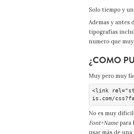
Solo tiempo y un
Ademas y antes d
tipografías inclu
numero que muy 
¿COMO PUE
Muy pero muy fác
<link rel="s
is.com/css?f
No es muy difíci
Font+Name
para h
usar más de una 