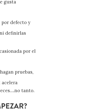
e gusta
s por defecto y
ni definirlas
casionada por el
í hagan pruebas,
 acelera
veces….no tanto.
MPEZAR?