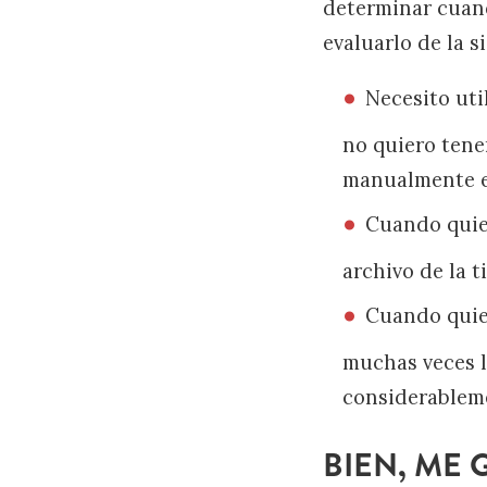
determinar cuand
evaluarlo de la s
Necesito uti
no quiero tener
manualmente e
Cuando quier
archivo de la t
Cuando quier
muchas veces l
considerableme
BIEN, ME