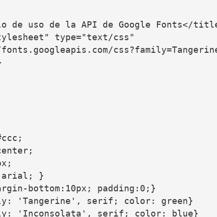
o de uso de la API de Google Fonts</title
ylesheet" type="text/css"

/fonts.googleapis.com/css?family=Tangerin


ccc;

enter;

x;

arial; }

rgin-bottom:10px; padding:0;}

y: 'Tangerine', serif; color: green}

y: 'Inconsolata', serif; color: blue}
