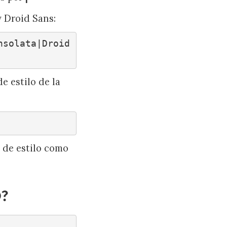
y Droid Sans:
nsolata|Droid
e estilo de la
 de estilo como
?