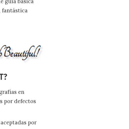
e guía básica
 fantástica
T?
grafías en
s por defectos
s aceptadas por