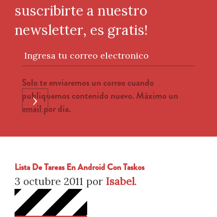
suscribirte a nuestro
newsletter, es gratis!
Ingresa tu correo electronico
Solo te enviaremos un correo cuando
publiquemos contenido nuevo. Máximo un
›
email por día.
Lista De Tareas En Android Con Taskos
3 octubre 2011
por
Isabel
.