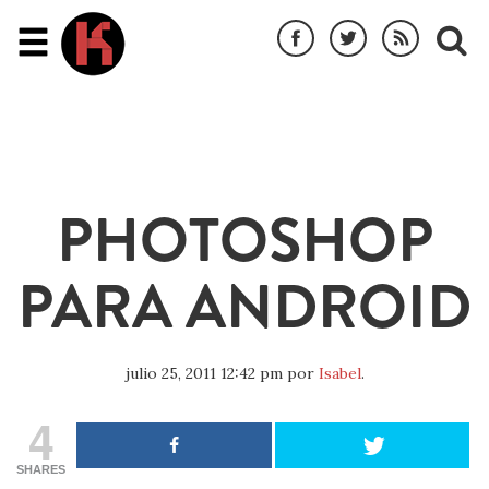
PHOTOSHOP
PARA ANDROID
julio 25, 2011 12:42 pm
por
Isabel
.
4
SHARES