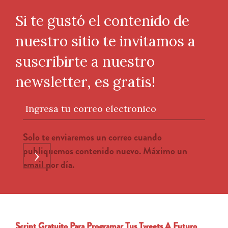
Si te gustó el contenido de
nuestro sitio te invitamos a
suscribirte a nuestro
newsletter, es gratis!
Ingresa tu correo electronico
Solo te enviaremos un correo cuando
publiquemos contenido nuevo. Máximo un
›
email por día.
Script Gratuito Para Programar Tus Tweets A Futuro