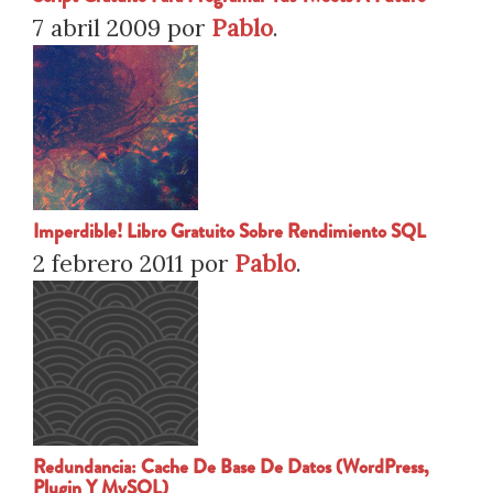
7 abril 2009
por
Pablo
.
Imperdible! Libro Gratuito Sobre Rendimiento SQL
2 febrero 2011
por
Pablo
.
Redundancia: Cache De Base De Datos (WordPress,
Plugin Y MySQL)