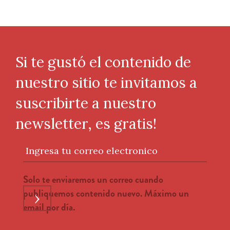
Si te gustó el contenido de
nuestro sitio te invitamos a
suscribirte a nuestro
newsletter, es gratis!
Ingresa tu correo electronico
Solo te enviaremos un correo cuando
publiquemos contenido nuevo. Máximo un
›
email por día.