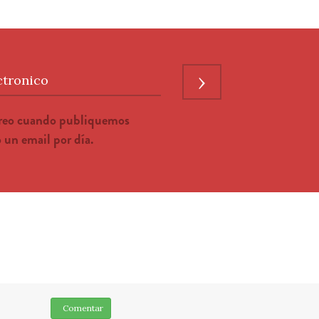
›
ctronico
rreo cuando publiquemos
un email por día.
Comentar