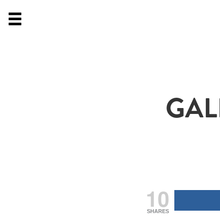
GAL
10
SHARES