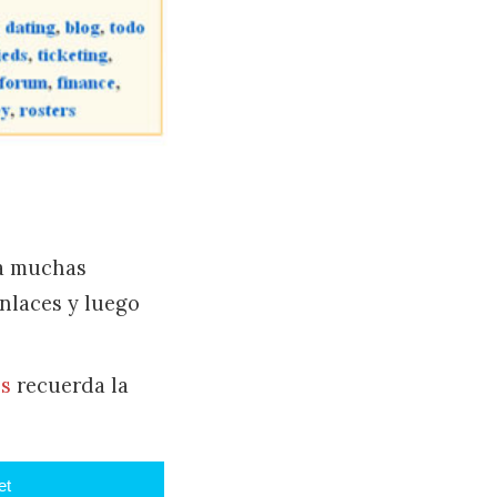
 a muchas
enlaces y luego
ls
recuerda la
et