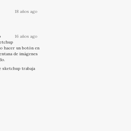
18 años ago
o
16 años ago
ketchup
o hacer un botón en
ventana de imágenes
do.
 sketchup trabaja