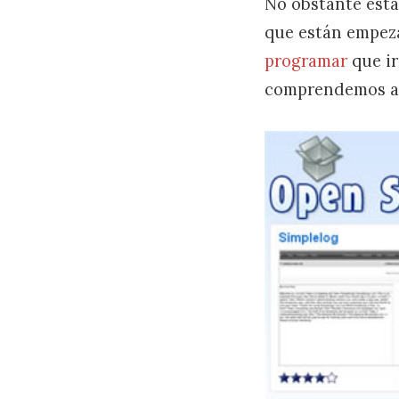
No obstante est
que están empeza
programar
que ir
comprendemos al