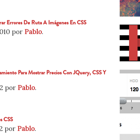
rar Errores De Ruta A Imágenes En CSS
2010
por
Pablo
.
amiento Para Mostrar Precios Con JQuery, CSS Y
12
por
Pablo
.
os CSS
2
por
Pablo
.