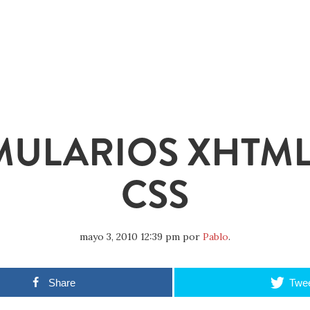
ULARIOS XHTM
CSS
mayo 3, 2010 12:39 pm
por
Pablo
.
Share
Twe