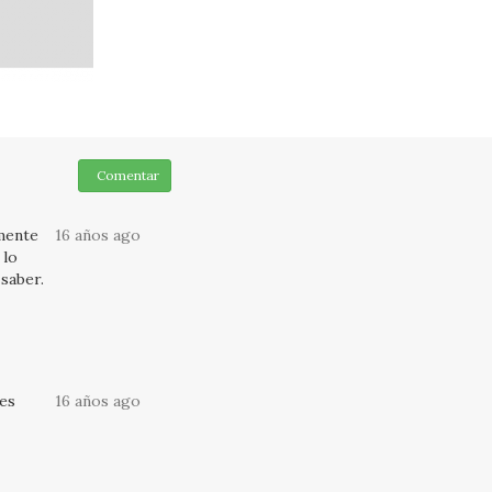
Comentar
amente
16 años ago
 lo
 saber.
es
16 años ago