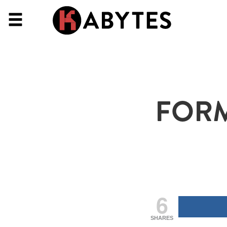
FORM
6
SHARES