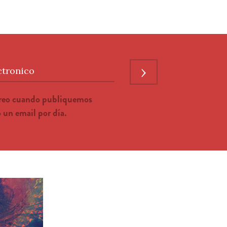
›
ctronico
rreo cuando publiquemos
un email por día.