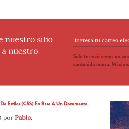
e nuestro sitio
Ingresa tu correo ele
e a nuestro
Solo te enviaremos un co
contenido nuevo. Máximo 
 De Estilos (CSS) En Base A Un Documento
0
por
Pablo
.