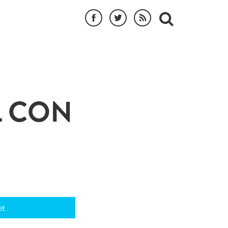
L CON
et