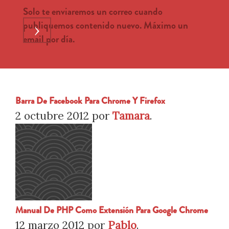
Solo te enviaremos un correo cuando
publiquemos contenido nuevo. Máximo un
›
email por día.
Barra De Facebook Para Chrome Y Firefox
2 octubre 2012
por
Tamara
.
Manual De PHP Como Extensión Para Google Chrome
12 marzo 2012
por
Pablo
.