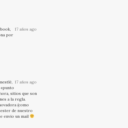
ebook,
17 años ago
ona por
nestlé,
17 años ago
a «punto
hora, sitios que son
s a la regla.
nnovadora (como
tester de nuestro
e envio un mail