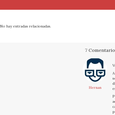
No hay entradas relacionadas.
7 Comentario
V
A
s
d
Hernan
e
P
a
c
p