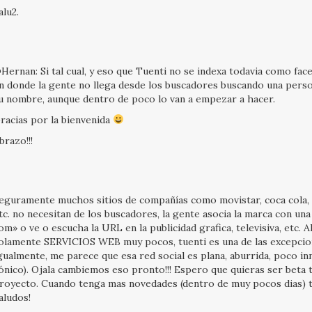
alu2.
Hernan: Si tal cual, y eso que Tuenti no se indexa todavia como fac
n donde la gente no llega desde los buscadores buscando una pers
u nombre, aunque dentro de poco lo van a empezar a hacer.
racias por la bienvenida
brazo!!!
eguramente muchos sitios de compañías como movistar, coca cola, 
tc. no necesitan de los buscadores, la gente asocia la marca con un
om» o ve o escucha la URL en la publicidad grafica, televisiva, etc. A
olamente SERVICIOS WEB muy pocos, tuenti es una de las excepcione
gualmente, me parece que esa red social es plana, aburrida, poco i
ónico). Ojala cambiemos eso pronto!!! Espero que quieras ser beta 
royecto. Cuando tenga mas novedades (dentro de muy pocos dias) t
aludos!