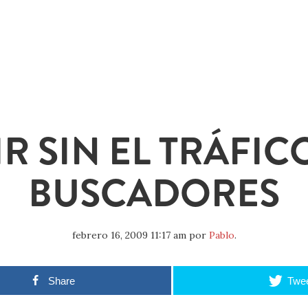
IR SIN EL TRÁFIC
BUSCADORES
febrero 16, 2009 11:17 am
por
Pablo
.
Share
Twe