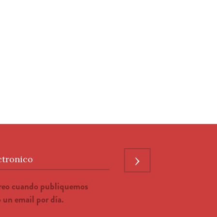
›
ctronico
rreo cuando publiquemos
un email por día.