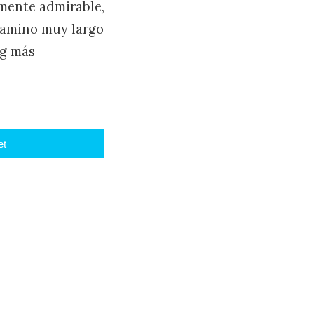
tamente admirable,
camino muy largo
ng más
et