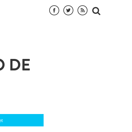
O DE
et