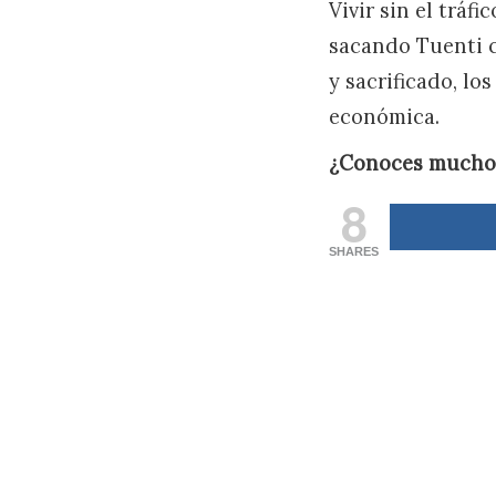
Vivir sin el tráf
sacando Tuenti c
y sacrificado, l
económica.
¿Conoces muchos 
8
SHARES