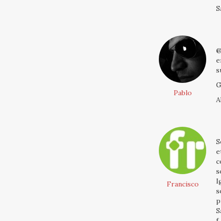
S
@
e
s
G
Pablo
A
S
e
c
s
I
Francisco
s
p
S
f