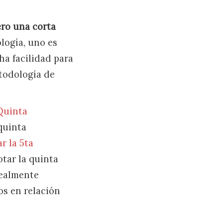
ero una corta
logía, uno es
ha facilidad para
etodología de
Quinta
quinta
r la 5ta
tar la quinta
realmente
os en relación