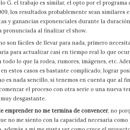
lo G. el trabajo es similar, el opto por el programa 
9, los resultados probablemente sean similares en
itas y ganancias exponenciales durante la duració
 pronunciada al finalizar el show.
no son fáciles de llevar para nada, primero necesit
ria para actualizar casi en tiempo real lo que ocu
 todo lo que la rodea, rumores, imágenes, etc. Ade
en estos casos es bastante complicado, lograr pos
 es nada sencillo, si tenemos en cuenta que al fina
 comenzar el proceso con otra serie o una nueva t
e muy desgastante.
 de emprender no me termina de convencer
, no por
rque no me siento con la capacidad necesaria como p
o, además a mi me gusta ver como crece el proyect