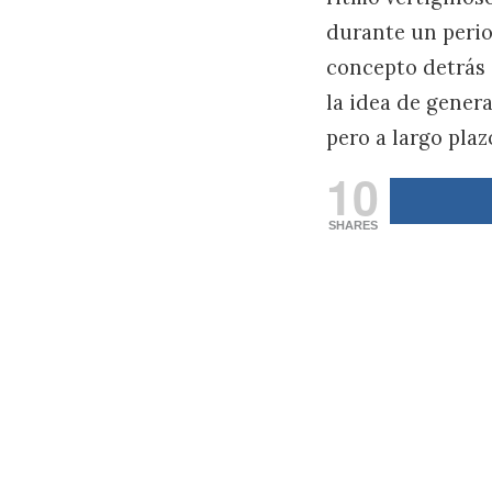
durante un peri
concepto detrás 
la idea de gener
pero a largo plaz
10
SHARES