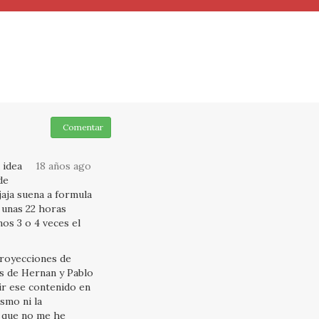
Comentar
 idea
18 años ago
de
jaja suena a formula
 unas 22 horas
os 3 o 4 veces el
proyecciones de
os de Hernan y Pablo
tir ese contenido en
ismo ni la
á que no me he