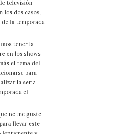
de televisión
 los dos casos,
n de la temporada
amos tener la
rre en los shows
más el tema del
icionarse para
lizar la seria
emporada el
que no me guste
ara llevar este
o lentamente y