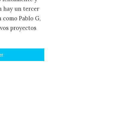
 hay un tercer
n como Pablo G,
evos proyectos
et