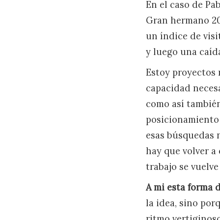
En el caso de Pab
Gran hermano 200
un índice de vis
y luego una caída
Estoy proyectos 
capacidad necesa
como así también
posicionamiento 
esas búsquedas no
hay que volver a
trabajo se vuelv
A mi esta forma
la idea, sino po
ritmo vertiginos