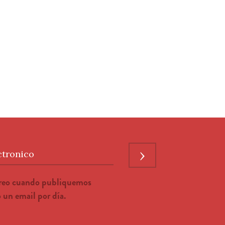
›
ctronico
rreo cuando publiquemos
un email por día.